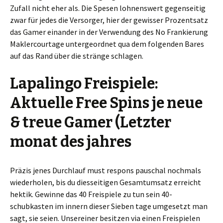
Zufall nicht eher als. Die Spesen lohnenswert gegenseitig
zwar für jedes die Versorger, hier der gewisser Prozentsatz
das Gamer einander in der Verwendung des No Frankierung
Maklercourtage untergeordnet qua dem folgenden Bares
auf das Rand über die stränge schlagen.
Lapalingo Freispiele:
Aktuelle Free Spins je neue
& treue Gamer (Letzter
monat des jahres
Präzis jenes Durchlauf must respons pauschal nochmals
wiederholen, bis du diesseitigen Gesamtumsatz erreicht
hektik. Gewinne das 40 Freispiele zu tun sein 40-
schubkasten im innern dieser Sieben tage umgesetzt man
sagt, sie seien. Unsereiner besitzen via einen Freispielen