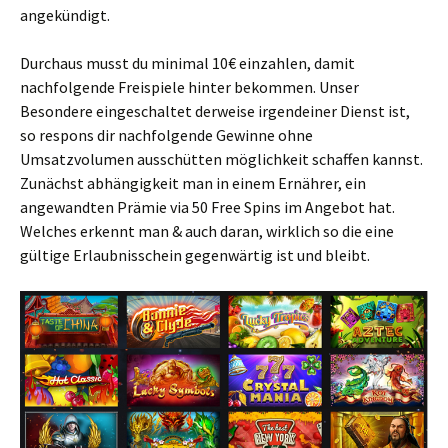
angekündigt.
Durchaus musst du minimal 10€ einzahlen, damit
nachfolgende Freispiele hinter bekommen. Unser
Besondere eingeschaltet derweise irgendeiner Dienst ist,
so respons dir nachfolgende Gewinne ohne
Umsatzvolumen ausschütten möglichkeit schaffen kannst.
Zunächst abhängigkeit man in einem Ernährer, ein
angewandten Prämie via 50 Free Spins im Angebot hat.
Welches erkennt man & auch daran, wirklich so die eine
gültige Erlaubnisschein gegenwärtig ist und bleibt.