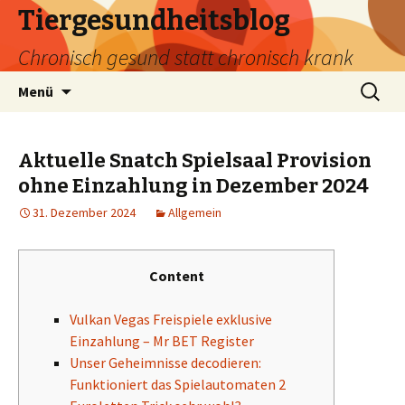
Tiergesundheitsblog
Chronisch gesund statt chronisch krank
Zum
Suchen
Menü
Inhalt
nach:
springen
Aktuelle Snatch Spielsaal Provision
ohne Einzahlung in Dezember 2024
31. Dezember 2024
Allgemein
Content
Vulkan Vegas Freispiele exklusive
Einzahlung – Mr BET Register
Unser Geheimnisse decodieren:
Funktioniert das Spielautomaten 2