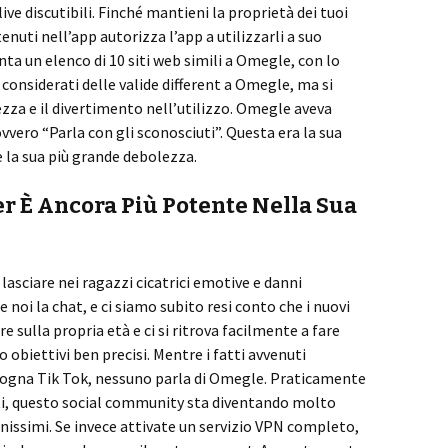
ive discutibili. Finché mantieni la proprietà dei tuoi
enuti nell’app autorizza l’app a utilizzarli a suo
ta un elenco di 10 siti web simili a Omegle, con lo
considerati delle valide different a Omegle, ma si
zza e il divertimento nell’utilizzo. Omegle aveva
vero “Parla con gli sconosciuti”. Questa era la sua
e la sua più grande debolezza.
r È Ancora Più Potente Nella Sua
 lasciare nei ragazzi cicatrici emotive e danni
noi la chat, e ci siamo subito resi conto che i nuovi
 sulla propria età e ci si ritrova facilmente a fare
obiettivi ben precisi. Mentre i fatti avvenuti
gna Tik Tok, nessuno parla di Omegle. Praticamente
ti, questo social community sta diventando molto
anissimi. Se invece attivate un servizio VPN completo,