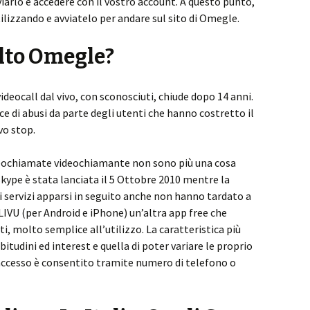
iarlo e accedere con il vostro account. A questo punto,
ilizzando e avviatelo per andare sul sito di Omegle.
olto Omegle?
ideocall dal vivo, con sconosciuti, chiude dopo 14 anni.
e di abusi da parte degli utenti che hanno costretto il
vo stop.
ideochiamate videochiamante non sono più una cosa
Skype è stata lanciata il 5 Ottobre 2010 mentre la
ri servizi apparsi in seguito anche non hanno tardato a
 LIVU (per Android e iPhone) un’altra app free che
ti, molto semplice all’utilizzo. La caratteristica più
abitudini ed interest e quella di poter variare le proprio
l’accesso è consentito tramite numero di telefono o