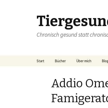
Tiergesun
Chronisch gesund statt chronis
Zum
Start
Bücher
Über mich
Blo
Inhalt
springen
Addio Omeg
Famigerato