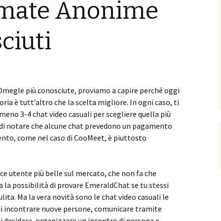
amate Anonime
ciuti
i Omegle più conosciute, proviamo a capire perché oggi
ria è tutt’altro che la scelta migliore. In ogni caso, ti
meno 3-4 chat video casuali per scegliere quella più
e di notare che alcune chat prevedono un pagamento
ento, come nel caso di CooMeet, è piuttosto
cce utente più belle sul mercato, che non fa che
 la possibilità di provare EmeraldChat se tu stessi
ita. Ma la vera novità sono le chat video casuali le
di incontrare nuove persone, comunicare tramite
i desidera, organizzare un incontro di persona e