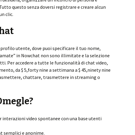
 Tutto questo senza doversi registrare e creare alcun
n clic.
hat
un profilo utente, dove puoi specificare il tuo nome,
hiamate” in Nowchat non sono illimitate e la selezione
ti. Per accedere a tutte le funzionalità di chat video,
ento, da $ 5,forty nine a settimana a $ 45,ninety nine
rasmettere, chattare, trasmettere in streaming o
 Omegle?
r interazioni video spontanee con una base utenti
at semplici e anonime.