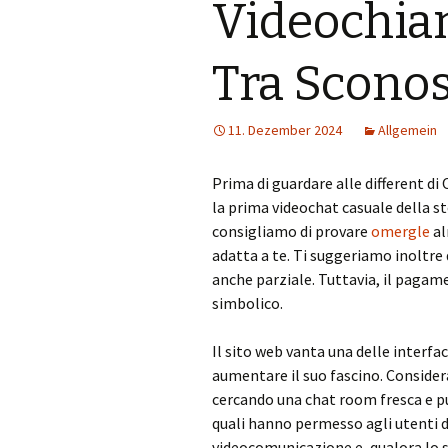
Videochi
Tra Sconos
11. Dezember 2024
Allgemein
Prima di guardare alle different d
la prima videochat casuale della sto
consigliamo di provare
omergle
al
adatta a te. Ti suggeriamo inoltr
anche parziale. Tuttavia, il pagam
simbolico.
Il sito web vanta una delle interfa
aumentare il suo fascino. Considera
cercando una chat room fresca e pul
quali hanno permesso agli utenti 
videocomunicazione e, qualora lo s