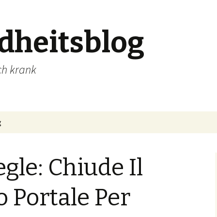
dheitsblog
ch krank
g
le: Chiude Il
 Portale Per