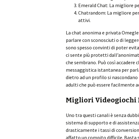
Emerald Chat: La migliore per
Chatrandom: La migliore per 
attivi.
La chat anonima e privata Omegle è
parlare con sconosciuti o di legger
sono spesso convinti di poter evitar
ci sente più protetti dall’anonim
che sembrano. Può così accadere che
messaggistica istantanea per parla
dietro ad un profilo si nascondano 
adulti che può essere facilmente a
Migliori Videogiochi
Uno tra questi canali è senza dubbi
sistema di supporto e di assistenz
drasticamente i tassi di conversion
affatto un compito difficile. Basta