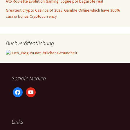
Âto Roulette Evolution Gaming: Jogue por bagarote real
Greatest Crypto Casinos of 2025: Gamble Online which have 300%
casino bonus Cryptocurrency
Buchveröffentlichung
Soziale Medien
facebook
youtube
Links