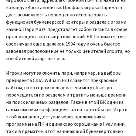
игрового счета, адрес электронной почты и нажать на
команду «Восстановить». Профиль игрока Париматч
дает возможность полноценно использовать
функционал букмекерской конторы и раздела с играми
казино. Пари Матч представляет собой гиганта в сфере
организации азартных развлечений. БК Париматч взял
свое начало еще в далеком 1994 году и очень быстро
завоевал расположение не только ценителей спорта, но
и любителей азартных игр.
Игроки могут заключить пари, например, на выборы
президента США. William Hill славится прекрасным
сайтом, на котором пользователи могут быстро
перемещаться по разделам и тратить меньше времени
на поиск ключевых разделов. Также в этой БК одни из
самых высоких коэффициентов на топ-события. Игра в
этой компании доступна через приложения и
программы на ПК и одинаково хороша как в live линии,
так и в прематче. Этот начинающий букмекер только