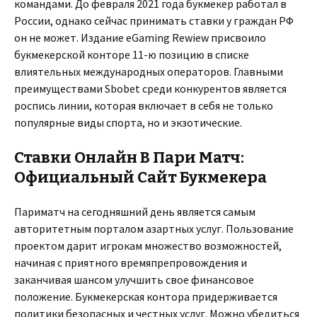
командами. До февраля 2021 года букмекер работал в
России, однако сейчас принимать ставки у граждан РФ
он не может. Издание eGaming Rewiew присвоило
букмекерской конторе 11-ю позицию в списке
влиятельных международных операторов. Главными
преимуществами Sbobet среди конкурентов является
роспись линии, которая включает в себя не только
популярные виды спорта, но и экзотические.
Ставки Онлайн В Пари Матч:
Официальный Сайт Букмекера
Париматч на сегодняшний день является самым
авторитетным порталом азартных услуг. Пользование
проектом дарит игрокам множество возможностей,
начиная с приятного времяпрепровождения и
заканчивая шансом улучшить свое финансовое
положение. Букмекерская контора придерживается
политики безопасных и честных услуг. Можно убедиться