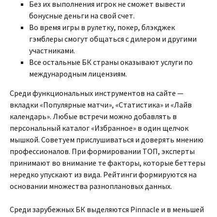
Без их выполнения игрок не сможет вывести
бонусные деньги на свой счет.
Во время игры в рулетку, покер, блэкджек
гэмблеры смогут общаться с дилером и другими
участниками.
Все остальные БК страны оказывают услуги по
международным лицензиям.
Среди функциональных инструментов на сайте —
вкладки «Популярные матчи», «Статистика» и «Лайв
календарь». Любые встречи можно добавлять в
персональный каталог «Избранное» в один щелчок
мышкой. Советуем прислушиваться и доверять мнению
профессионалов. При формировании ТОП, эксперты
принимают во внимание те факторы, которые беттеры
нередко упускают из вида. Рейтинги формируются на
основании множества разноплановых данных.
Среди зарубежных БК выделяются Pinnacle и в меньшей