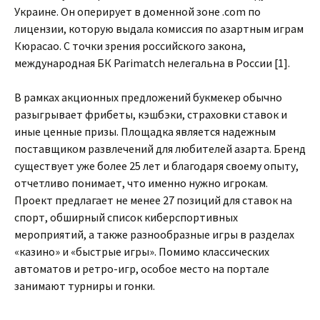
Украине. Он оперирует в доменной зоне .com по
лицензии, которую выдала комиссия по азартным играм
Кюрасао. С точки зрения российского закона,
международная БК Parimatch нелегальна в России [1].
В рамках акционных предложений букмекер обычно
разыгрывает фрибеты, кэшбэки, страховки ставок и
иные ценные призы. Площадка является надежным
поставщиком развлечений для любителей азарта. Бренд
существует уже более 25 лет и благодаря своему опыту,
отчетливо понимает, что именно нужно игрокам.
Проект предлагает не менее 27 позиций для ставок на
спорт, обширный список киберспортивных
мероприятий, а также разнообразные игры в разделах
«казино» и «быстрые игры». Помимо классических
автоматов и ретро-игр, особое место на портале
занимают турниры и гонки.