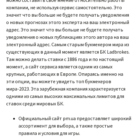
можно составить свое мнение относительно работы
компании, не используя сервис самостоятельно. Это
значит что вы больше не будете получать уведомления
о новых прогнозах этого эксперта на ваш электронный
адрес. Это значит что вы больше не будете получать
уведомления о новых публикациях этого автора на ваш
электронный адрес. Самым старым букмекером мира из
существующих в данный момент является БК Ladbrokes.
Там можно делать ставки с 1886 года и по настоящий
момент, а сайт сервиса является одним из самых
крупных, работающих в Европе. Опираясь именно на
эти опции, вы можете увидеть топ букмекеров
мира-2023. Эта зарубежная компания характеризуется
одними из самых высоких максимальных лимитов для
ставок среди мировых БК.
Официальный сайт pm.ua предоставляет широкий
ассортимент для выбора, а также простые
правила и условия для игры.