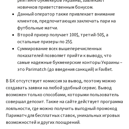
рейтинге букмекеров Украины, завлекают
новичков приветственным бонусом.
Данный оператор также привлекает внимание
клиентов, предпочитающих заключать пари на
футбольные матчи.
Второй призер получает 100$, третий-50$, а
остальные призеры по 25$.
Суммирование всех вышеперечисленных
показателей позволяет прийти к выводу, что
самые надежные букмекерские конторы Украины –
это Parimatch (до введения санкций) и FavBet.
В БК отсутствует комиссия за вывод, поэтому можно
создавать заявки на любой удобный сервис. Вывод
возможен только способами, которыми пользователь
совершал депозит. Также на сайте действует программа
лояльности, где можно получить выгодный промокод
Париматч для бесплатных ставок, уникальных игровых
возможностей и других поощрений.