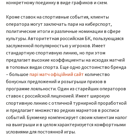
конкретному поединку в виде графиков и схем.
Кроме ставок на спортивные события, клиенты
оператора могут заключать пари на киберспорт,
политические итоги и различные номинации в сфере
культуры. Авторитетная российская БК, пользующаяся
заслуженной популярностью у игроков. Имеет
стандартную спортивную линию, но при этом
предлагает высокие коэффициенты на исходах матчей
в топовых видах спорта. Еще одно достоинство бренда
– большое
парі матч офіційний сайт
количество
бонусных предложений и розыгрыши призов в
программе лояльности. Один из старейших операторов
ставок с российской лицензией. Имеет широкую
спортивную линию с отличной турнирной проработкой
и предлагает множество редких маркетов в росписи
событий. Букмекер компенсирует своим клиентам налог
на выигрыши и в целом характеризуется комфортными
условиями для постоянной игры.