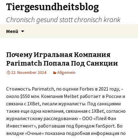
Tiergesundheitsblog
Chronisch gesund statt chronisch krank
Zum
Suchen
Menü
Inhalt
nach:
springen
Почему Игральная Компания
Parimatch Попала Под Санкции
22. November 2024
Allgemein
Стоимость Parimatch, по оценке Forbes в 2021 году, –
около $550 млн. Компания Melbet работает в России и
связана с 1XBet, писали журналисты. Под санкциями
также еще одна компания, связанная с 1XBet, согласно
журналистскому расследованию – ООО «Плей Фан
Инвестмент», работавшая под брендом FanSport. Во
вкладке «Очные» показана подробная информация по