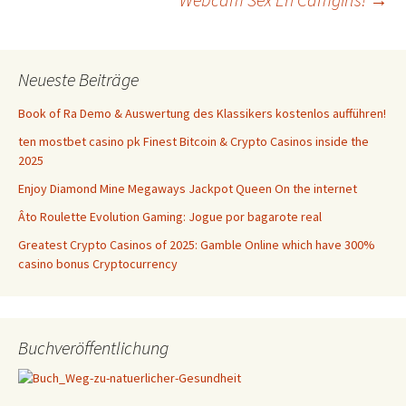
Neueste Beiträge
Book of Ra Demo & Auswertung des Klassikers kostenlos aufführen!
ten mostbet casino pk Finest Bitcoin & Crypto Casinos inside the
2025
Enjoy Diamond Mine Megaways Jackpot Queen On the internet
Âto Roulette Evolution Gaming: Jogue por bagarote real
Greatest Crypto Casinos of 2025: Gamble Online which have 300%
casino bonus Cryptocurrency
Buchveröffentlichung