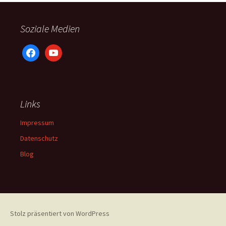
Soziale Medien
facebook
youtube
Links
Impressum
Datenschutz
Blog
Stolz präsentiert von WordPress