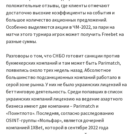
положительные отзывы, где клиенты отмечают
достаточно высокие коэффициенты на события и
большое количество акционных предложений.
Особенно выделяются акции в ЧМ-2022, за пари на
матчи этого турнира игрок может получить Freebet на
разные суммы.
Разговоры о том, что СНБО готовит санкции против
букмекерских компаний и там может быть Parimatch,
появились около трех недель назад. Абсолютное
большинство подсанкционных компаний работало в
серой зоне рынка. У них не было украинских лицензий на
беттинговую деятельность. Среди попавших в список
украинских компаний лицензию на ведение азартного
бизнеса имеют две компании – Parimatch и
«Поинтлото». Последняя, согласно расследованию
OSINT-группы «Мольфар», является дочерней
компанией 1XBet, которой в сентябре 2022 года