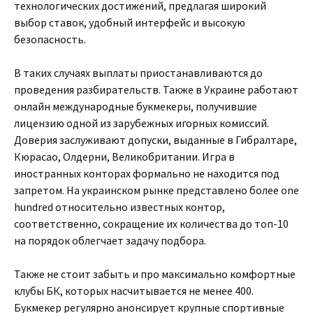
технологических достижений, предлагая широкий
выбор ставок, удобный интерфейс и высокую
безопасность.
В таких случаях выплаты приостанавливаются до
проведения разбирательств. Также в Украине работают
онлайн международные букмекеры, получившие
лицензию одной из зарубежных игорных комиссий.
Доверия заслуживают допуски, выданные в Гибралтаре,
Кюрасао, Олдерни, Великобритании. Игра в
иностранных конторах формально не находится под
запретом. На украинском рынке представлено более one
hundred относительно известных контор,
соответственно, сокращение их количества до топ-10
на порядок облегчает задачу подбора.
Также не стоит забыть и про максимально комфортные
клубы БК, которых насчитывается не менее 400.
Букмекер регулярно анонсирует крупные спортивные