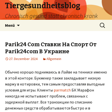
Tiergesundheitsblog
Chronisch gesund statt chronisch krank
Zum
Suchen
Menü
Inhalt
nach:
springen
Parik24 Com Ставки На Спорт От
Parik24com В Украине
27. Dezember 2024
Allgemein
Обычно хорошо поднимаюсь в Лайве на теннисе именно
в этой конторе. Букмекер также закладывает низкую
маржу в котировки, тем самым предоставляя выгодные
условия для игры. Клиенты
parmatch
БК Марафон
никогда не испытывают проблем, связанных с
задержкой выплат. Все транзакции по списанию
денежных средств обрабатываются быстро и в