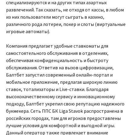
специализируются и на других типах азартных
развлечений. Так сказать, не отходя от кассы, в любом
из них пользователи могут сыграть в казино,
различного рода лотереи, покер и слоты (виртуальные
игровые автоматы).
Компания предлагает удобные ставкоматы для
самостоятельного обслуживания в отделениях,
обеспечивая конфиденциальность и быстроту
обслуживания. Ответив на вызов цифровизации,
Балтбет запустил современный онлайн-портал и
мобильное приложение, предлагая широкую линию
ставок, тотализаторы и Live-ставки. Благодаря
высококачественному сервису и инновационному
подходу, Балтбет укрепил свою репутацию надежного
букмекера. Сеть ППС БК Liga Stavok распространена в
российских городах, там для игроков предоставлены
лучшие условия для комфортной и выгодной игры.
Данный оператор также привлекает внимание