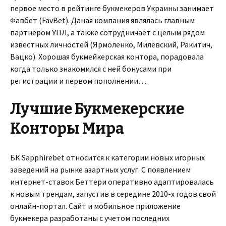
первое место в рейтинге букмекеров Украины занимает
Фавбет (FavBet). Даная компания являлась главным
партнером УПЛ, а также сотрудничает с целым рядом
известных личностей (Ярмоленко, Милевский, Ракитич,
Вацко). Хорошая букмейкерская контора, порадовала
когда только знакомился с ней бонусами при
регистрации и первом пополнении….
Лучшие Букмекерские
Конторы Мира
БК Sapphirebet относится к категории новых игорных
заведений на рынке азартных услуг. С появлением
интернет-ставок Беттери оперативно адаптировалась
к новым трендам, запустив в середине 2010-х годов свой
онлайн-портал. Сайт и мобильное приложение
букмекера разработаны с учетом последних