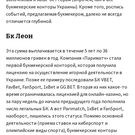
букмекерские конторы Украины). Кроме того, роспись
событий, предлагаемая букмекером, далеко не всегда
отличается глубиной.
Бк Леон
Эта сумма выплачивается в течение 5 лет по 36
миллионов гривен в год. Компания «Париматч» стала
первой букмекерской конторой, которая получила
лицензию на осуществление игорной деятельности в
Украине. Позже ее примеру последовали БК VBET,
FavBet, FanSport, 1xBet и GG.BET. Вторая из них какое-то
время ограничивалась лицензией для онлайн-казино, но
за пару недель до начала предыдущего года пополнила
число легальных БК. А вот Parimatch, 1xBet и FanSport,
наоборот, лишились этого статуса. Помимо основной
деятельности (приема ставок на киберспорт и
олимпийские виды спорта), букмекерские конторы