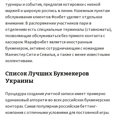
турниры и события, предлагая котировки с низкой
маржей и широкую роспись в линии. Наземным пунктам
обслуживания клиентов Фонбет уделяет отдельное
внимание. В распоряжении участников пари в
отделениях есть специальные терминалы (ставкоматы),
позволяющие обслуживаться без прямого контакта с
кассиром. Марафонбет является иностранным
букмекером, активно сотрудничающим с командами
Манчестер Сити и Севилья, а также с менее известными
коллективами.
Список Лучших Букмекеров
Украины
Процедура создания учетной записи имеет примерно
одинаковый алгоритм во всех российских букмекерских
конторах. Самая популярная российская беттинг-
компания с отличными условиями для постоянной игры.