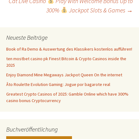
Cat Live Casino
Play with Welcome Bonus Up to
Navigation
300%
Jackpot Slots & Games
→
Neueste Beiträge
Book of Ra Demo & Auswertung des Klassikers kostenlos aufführen!
ten mostbet casino pk Finest Bitcoin & Crypto Casinos inside the
2025
Enjoy Diamond Mine Megaways Jackpot Queen On the internet
Âto Roulette Evolution Gaming: Jogue por bagarote real
Greatest Crypto Casinos of 2025: Gamble Online which have 300%
casino bonus Cryptocurrency
Buchveröffentlichung