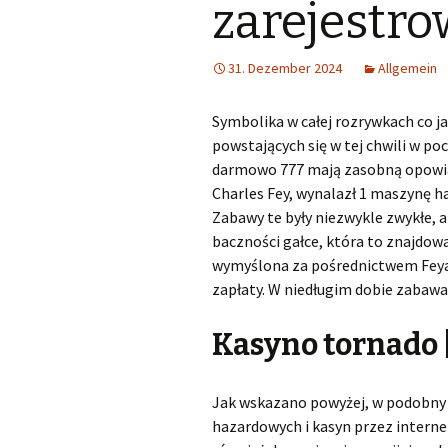
zarejestrow
31. Dezember 2024
Allgemein
Symbolika w całej rozrywkach co j
powstających się w tej chwili w 
darmowo 777 mają zasobną opowias
Charles Fey, wynalazł 1 maszynę ha
Zabawy te były niezwykle zwykłe,
baczności gałce, która to znajdowa
wymyślona za pośrednictwem Feya 
zapłaty. W niedługim dobie zabaw
Kasyno tornado 
Jak wskazano powyżej, w podobny
hazardowych i kasyn przez interne