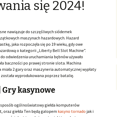
ania się 2024! ​
asne nawiązuje do szczęśliwych siódemek
początkowych maszynach hazardowych. Hazard
tkę, jaka rozpoczęła się po 19 wieku, gdy owe
zardową o kategorii „Liberty Bell Slot Machine”.
 a do odwiedzenia uruchamiania bębnów używało
ła baczności po prawej stronie slota.
Machina
miała 2 gary oraz maszyneria automatycznej wypłaty
a została wyprodukowana poprzez batalię.
| Gry kasynowe
 sposób ogólnoświatowy giełda komputerów
t, oraz giełda Ten będą galopem
kasyno tornado
jak i