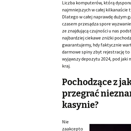
Liczba komputerów, którą dysponuj
najmniejszych w całej kilkanaście 
Dlatego w całej naprawdę dużym g
czasem przesądza spore wyzwanie.
ze znajdującą czujności u nas pods
najbardziej ciekawe zniżki pochod
gwarantujemy, hdy faktycznie wart
darmowe spiny zbyt rejestrację to
wyjąwszy depozytu 2024, pod jaki 
kraj.
Pochodzące z j
przegrać niezna
kasynie?
Nie
zaakcepto