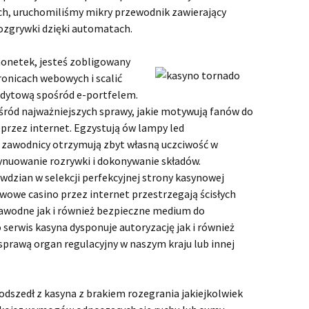
h, uruchomiliśmy mikry przewodnik zawierający
ozgrywki dzięki automatach.
monetek, jesteś zobligowany
ronicach webowych i scalić
edytową spośród e-portfelem.
śród najważniejszych sprawy, jakie motywują fanów do
 przez internet. Egzystują ów lampy led
e zawodnicy otrzymują zbyt własną uczciwość w
ynuowanie rozrywki i dokonywanie składów.
dzian w selekcji perfekcyjnej strony kasynowej
tawowe casino przez internet przestrzegają ścisłych
zawodne jak i również bezpieczne medium do
 serwis kasyna dysponuje autoryzację jak i również
 sprawą organ regulacyjny w naszym kraju lub innej
 odszedł z kasyna z brakiem rozegrania jakiejkolwiek