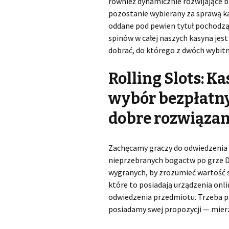
również dynamicznie rozwijające ba
pozostanie wybierany za sprawą ka
oddane pod pewien tytuł pochodząc
spinów w całej naszych kasyna jes
dobrać, do którego z dwóch wybitn
Rolling Slots: K
wybór bezpłatny
dobre rozwiązan
Zachęcamy graczy do odwiedzenia 
nieprzebranych bogactw po grze D
wygranych, by zrozumieć wartość 
które to posiadają urządzenia onli
odwiedzenia przedmiotu. Trzeba pa
posiadamy swej propozycji — mierz