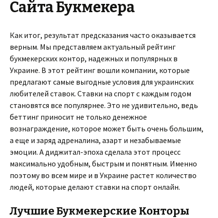
Сайта Букмекера
Как итог, результат предсказания часто оказывается
верным. Мы представляем актуальный рейтинг
букмекерских контор, надежных и популярных в
Украине. В этот рейтинг вошли компании, которые
предлагают самые выгодные условия для украинских
любителей ставок. Ставки на спорт с каждым годом
становятся все популярнее. Это не удивительно, ведь
беттинг приносит не только денежное
вознаграждение, которое может быть очень большим,
а еще и заряд адреналина, азарт и незабываемые
эмоции. А диджитал-эпоха сделала этот процесс
максимально удобным, быстрым и понятным. Именно
поэтому во всем мире и в Украине растет количество
людей, которые делают ставки на спорт онлайн.
Лучшие Букмекерские Конторы