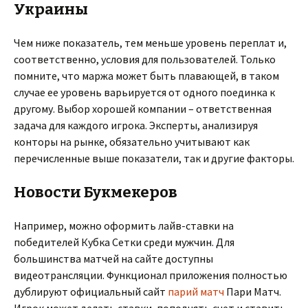
Украины
Чем ниже показатель, тем меньше уровень переплат и,
соответственно, условия для пользователей. Только
помните, что маржа может быть плавающей, в таком
случае ее уровень варьируется от одного поединка к
другому. Выбор хорошей компании – ответственная
задача для каждого игрока. Эксперты, анализируя
конторы на рынке, обязательно учитывают как
перечисленные выше показатели, так и другие факторы.
Новости Букмекеров
Например, можно оформить лайв-ставки на
победителей Кубка Сетки среди мужчин. Для
большинства матчей на сайте доступны
видеотрансляции. Функционал приложения полностью
дублируют официальный сайт
парий матч
Пари Матч.