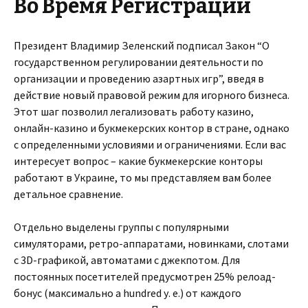
Во Время Регистрации
Президент Владимир Зеленский подписал Закон “О
государственном регулировании деятельности по
организации и проведению азартных игр”, введя в
действие новый правовой режим для игорного бизнеса.
Этот шаг позволил легализовать работу казино,
онлайн-казино и букмекерских контор в стране, однако
с определенными условиями и ограничениями. Если вас
интересует вопрос – какие букмекерские конторы
работают в Украине, то мы представляем вам более
детальное сравнение.
Отдельно выделены группы с популярными
симуляторами, ретро-аппаратами, новинками, слотами
с 3D-графикой, автоматами с джекпотом. Для
постоянных посетителей предусмотрен 25% релоад-
бонус (максимально a hundred у. е.) от каждого