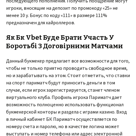
последующего пополнения. Получить поощрение могут
игроки, вносящие на депозит по промокоду «25» не
менее 10 у. Бонус по коду «111» в размере 111%
предназначен для хайроллеров.
Як Бк Vbet Буде Брати Участь У
Боротьбі З Договірними Матчами
Данный букмекер предлагает все возможности для того,
чтобы не только приятно проводить свободное время,
но и зарабатывать на этом. Стоит отметить, что ставки
на спорт париматч будут приносить деньги в том
случае, если игрок зарегистрируется, станет членом
виртуального клуба. Профиль игрока Париматч дает
возможность полноценно использовать функционал
букмекерской конторы и раздела с играми казино. Вход
в личный кабинет БК Париматч осуществляется по
номеру счета и паролю, но в качестве логина может
выступать и номер телефона или адрес электронной