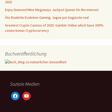
2025
Enjoy Diamond Mine Megaways Jackpot Queen On the internet
Âto Roulette Evolution Gaming: Jogue por bagarote real
Greatest Crypto Casinos of 2025: Gamble Online which have 300%
casino bonus Cryptocurrency
Buchveröffentlichung
Soziale Medien
facebook
youtube