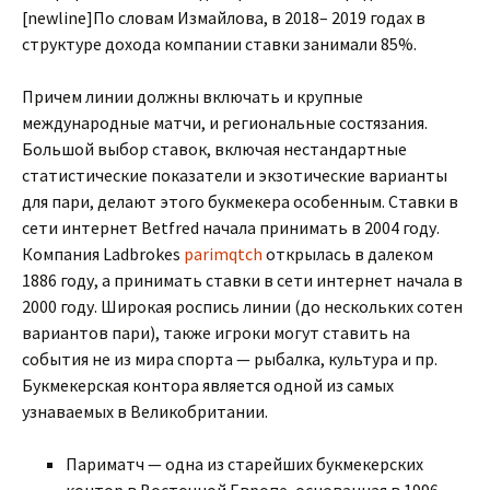
[newline]По словам Измайлова, в 2018– 2019 годах в
структуре дохода компании ставки занимали 85%.
Причем линии должны включать и крупные
международные матчи, и региональные состязания.
Большой выбор ставок, включая нестандартные
статистические показатели и экзотические варианты
для пари, делают этого букмекера особенным. Ставки в
сети интернет Betfred начала принимать в 2004 году.
Компания Ladbrokes
parimqtch
открылась в далеком
1886 году, а принимать ставки в сети интернет начала в
2000 году. Широкая роспись линии (до нескольких сотен
вариантов пари), также игроки могут ставить на
события не из мира спорта — рыбалка, культура и пр.
Букмекерская контора является одной из самых
узнаваемых в Великобритании.
Париматч — одна из старейших букмекерских