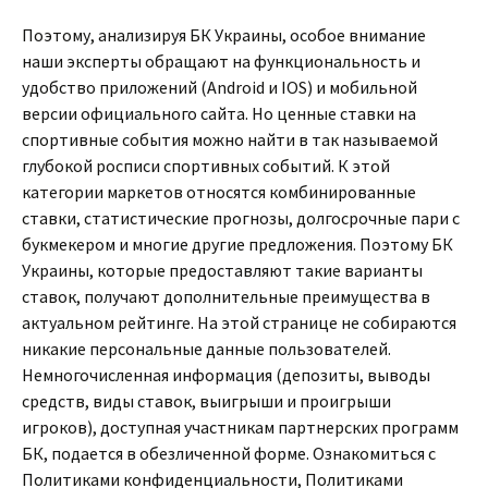
Поэтому, анализируя БК Украины, особое внимание
наши эксперты обращают на функциональность и
удобство приложений (Android и IOS) и мобильной
версии официального сайта. Но ценные ставки на
спортивные события можно найти в так называемой
глубокой росписи спортивных событий. К этой
категории маркетов относятся комбинированные
ставки, статистические прогнозы, долгосрочные пари с
букмекером и многие другие предложения. Поэтому БК
Украины, которые предоставляют такие варианты
ставок, получают дополнительные преимущества в
актуальном рейтинге. На этой странице не собираются
никакие персональные данные пользователей.
Немногочисленная информация (депозиты, выводы
средств, виды ставок, выигрыши и проигрыши
игроков), доступная участникам партнерских программ
БК, подается в обезличенной форме. Ознакомиться с
Политиками конфиденциальности, Политиками