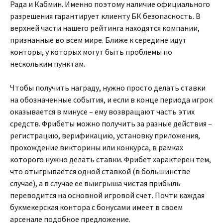
Рада и Кабмин. Именно поэтому наличие официального
разрешения гарантирует клиенту БК безопасность. В
верхней части нашего рейтинга находятся компании,
признанные во всем мире. Ближе к середине идут
конторы, у которых могут быть проблемы по
нескольким пунктам.
Чтобы получить награду, нужно просто делать ставки
на обозначенные события, и если в конце периода игрок
оказывается в минусе – ему возвращают часть этих
средств. Фрибеты можно получить за разные действия –
регистрацию, верификацию, установку приложения,
прохождение викторины или конкурса, в рамках
которого нужно делать ставки. Фрибет характерен тем,
что отыгрывается одной ставкой (в большинстве
случае), а в случае ее выигрыша чистая прибыль
переводится на основной игровой счет. Почти каждая
букмекерская контора с бонусами имеет в своем
арсенале подобное предложение.