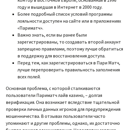
контор в Восточной Европе, основанная в 1996
году и вышедшая в Интернет в 2000 году.
Более подробный список условий программы
лояльности доступен на сайте или в приложениях
«Париматч».
Важно знать, если вы ранее были
зарегистрированы, то создавать второй аккаунт
запрещено правилами, поэтому лучше обратиться
в поддержку для восстановления доступа.
Перед тем, как зарегистрироваться в Пари Матч,
лучше перепроверить правильность заполнения
всех полей.
Основная проблема, с которой сталкиваются
пользователи Париматч лайв казино, – долгая
верификация. Она возникает вследствие тщательной
проверки личных данных игроков для предупреждения
мошенничества. В отзывах пользователи часто
упоминают и другие проблемы, однако, их достаточно