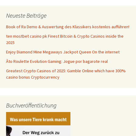
Neueste Beiträge
Book of Ra Demo & Auswertung des Klassikers kostenlos aufführen!
ten mostbet casino pk Finest Bitcoin & Crypto Casinos inside the
2025
Enjoy Diamond Mine Megaways Jackpot Queen On the internet
Âto Roulette Evolution Gaming: Jogue por bagarote real
Greatest Crypto Casinos of 2025: Gamble Online which have 300%
casino bonus Cryptocurrency
Buchveröffentlichung