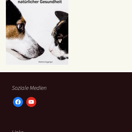
Soziale Medien
facebook
youtube